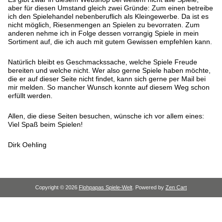
aber für diesen Umstand gleich zwei Gründe: Zum einen betreibe
ich den Spielehandel nebenberuflich als Kleingewerbe. Da ist es
nicht möglich, Riesenmengen an Spielen zu bevorraten. Zum
anderen nehme ich in Folge dessen vorrangig Spiele in mein
Sortiment auf, die ich auch mit gutem Gewissen empfehlen kann.
Natürlich bleibt es Geschmackssache, welche Spiele Freude
bereiten und welche nicht. Wer also gerne Spiele haben möchte,
die er auf dieser Seite nicht findet, kann sich gerne per Mail bei
mir melden. So mancher Wunsch konnte auf diesem Weg schon
erfüllt werden.
Allen, die diese Seiten besuchen, wünsche ich vor allem eines:
Viel Spaß beim Spielen!
Dirk Oehling
Copyright © 2026
Flohpapas Spiele-Welt
. Powered by
Zen Cart