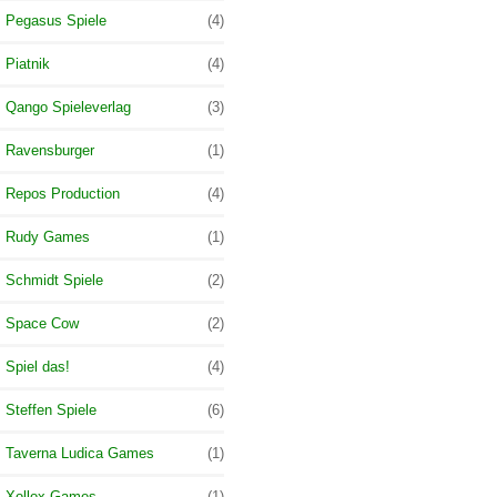
Pegasus Spiele
(4)
Piatnik
(4)
Qango Spieleverlag
(3)
Ravensburger
(1)
Repos Production
(4)
Rudy Games
(1)
Schmidt Spiele
(2)
Space Cow
(2)
Spiel das!
(4)
Steffen Spiele
(6)
Taverna Ludica Games
(1)
Xollox Games
(1)