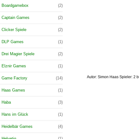
Boardgamebox
(2)
Captain Games
(2)
Clicker Spiele
(2)
DLP Games
(1)
Drei Magier Spiele
(2)
Elznir Games
(1)
Autor: Simon Haas Spieler: 2 b
Game Factory
(14)
Haas Games
(1)
Haba
(3)
Hans im Glück
(1)
Heidelbär Games
(4)
Helvetiq
(1)