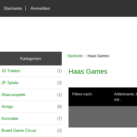
Startseite
Anmelden
Startseite
:: Haas Games
Kategorien
Haas Games
10 Traders
(1)
2F Spiele
(3)
Filtere nach:
Artikelname,
Abacusspiele
(1)
mit...
Amigo
(8)
Asmodee
(7)
Board Game Circus
(2)