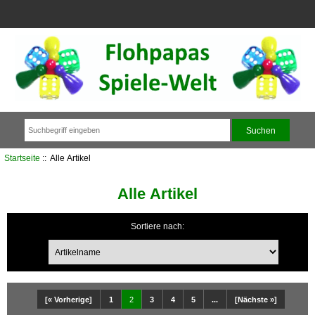
Startseite
:: Alle Artikel
Alle Artikel
Sortiere nach:
[« Vorherige]
1
2
3
4
5
...
[Nächste »]