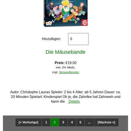
Hinzufügen:
Die Mäusebande
Preis:
€19.00
inkl. 0% MwSt.
zzgl.
Versandkosten
Autor: Christophe Lauras Spieler: 2 bis 4 Alter: ab 5 Jahren Dauer: ca.
20 Minuten Spielart: Kinderspiel Oh je, die Zahnfee hat Zahnweh und
kann die
Details
[« Vorherige]
1
2
3
4
5
...
[Nächste »]